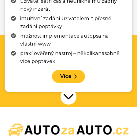
uživatel šetří čas a neunikne mu žádný
nový inzerát
intuitivní zadání uživatelem = přesné
zadání poptávky
možnost implementace autopsa na
vlastní www
praxí ověřený nástroj – několikanásobně
více poptávek
Více
Přejít na další nabídku