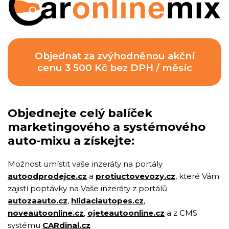
Objednejte celý balíček
marketingového a systémového
auto-mixu a získejte:
Možnost umístit vaše inzeráty na portály
autoodprodejce.cz
a
protiuctovevozy.cz
, které Vám
zajistí poptávky na Vaše inzeráty z portálů
autozaauto.cz
,
hlidaciautopes.cz
,
noveautoonline.cz
,
ojeteautoonline.cz
a z CMS
systému
CARdinal.cz