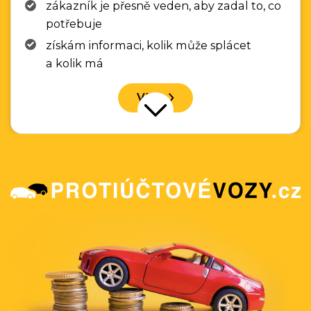
zákazník je přesně veden, aby zadal to, co
potřebuje
získám informaci, kolik může splácet
a kolik má
Více
Přejít na další nabídku